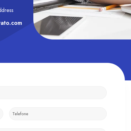
ddress
vato.com