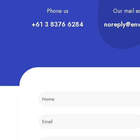
Phone us
Our mail a
+61 3 8376 6284
noreply@en